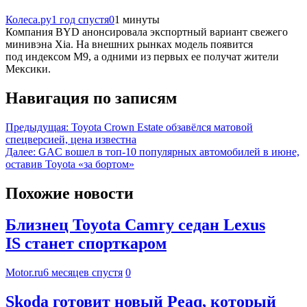
Колеса.ру
1 год спустя
0
1 минуты
Компания BYD анонсировала экспортный вариант свежего
минивэна Xia. На внешних рынках модель появится
под индексом M9, а одними из первых ее получат жители
Мексики.
Навигация по записям
Предыдущая:
Toyota Crown Estate обзавёлся матовой
спецверсией, цена известна
Далее:
GAC вошел в топ-10 популярных автомобилей в июне,
оставив Toyota «за бортом»
Похожие новости
Близнец Toyota Camry седан Lexus
IS станет спорткаром
Motor.ru
6 месяцев спустя
0
Skoda готовит новый Peaq, который