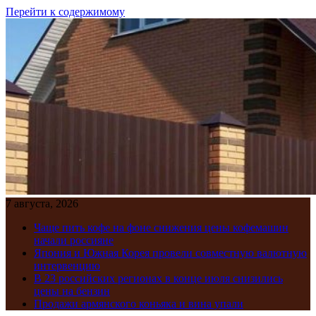
Перейти к содержимому
7 августа, 2026
Чаще пить кофе на фоне снижения цены кофемашин
начали россияне
Япония и Южная Корея провели совместную валютную
интервенцию
В 23 российских регионах в конце июля снизились
цены на бензин
Продажи армянского коньяка и вина упали