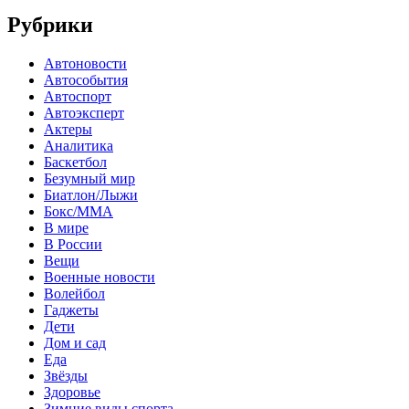
Рубрики
Автоновости
Автособытия
Автоспорт
Автоэксперт
Актеры
Аналитика
Баскетбол
Безумный мир
Биатлон/Лыжи
Бокс/MMA
В мире
В России
Вещи
Военные новости
Волейбол
Гаджеты
Дети
Дом и сад
Еда
Звёзды
Здоровье
Зимние виды спорта