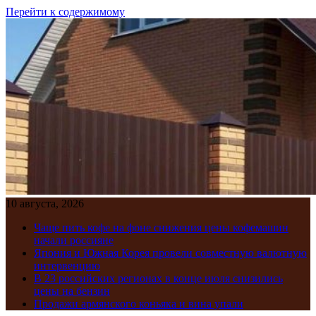
Перейти к содержимому
10 августа, 2026
Чаще пить кофе на фоне снижения цены кофемашин
начали россияне
Япония и Южная Корея провели совместную валютную
интервенцию
В 23 российских регионах в конце июля снизились
цены на бензин
Продажи армянского коньяка и вина упали