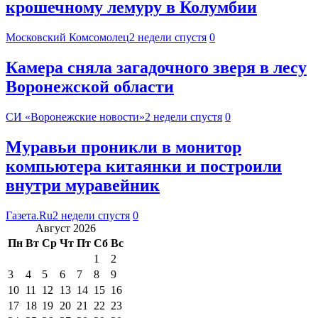
крошечному лемуру в Колумбии
Московский Комсомолец
2 недели спустя
0
Камера сняла загадочного зверя в лесу
Воронежской области
СИ «Воронежские новости»
2 недели спустя
0
Муравьи проникли в монитор
компьютера китаянки и построили
внутри муравейник
Газета.Ru
2 недели спустя
0
Август 2026
Пн
Вт
Ср
Чт
Пт
Сб
Вс
1
2
3
4
5
6
7
8
9
10
11
12
13
14
15
16
17
18
19
20
21
22
23