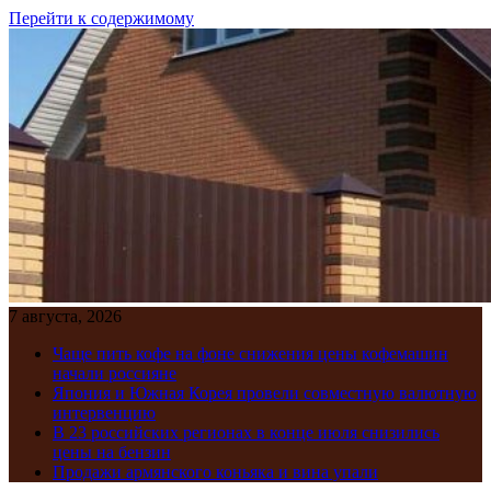
Перейти к содержимому
7 августа, 2026
Чаще пить кофе на фоне снижения цены кофемашин
начали россияне
Япония и Южная Корея провели совместную валютную
интервенцию
В 23 российских регионах в конце июля снизились
цены на бензин
Продажи армянского коньяка и вина упали