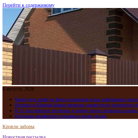
Перейти к содержимому
8 августа, 2026
Чаще пить кофе на фоне снижения цены кофемашин нача
Япония и Южная Корея провели совместную валютную 
В 23 российских регионах в конце июля снизились цены 
Продажи армянского коньяка и вина упали
Кровли заборы
Новостная рассылка