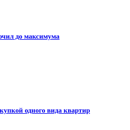
очил до максимума
окупкой одного вида квартир