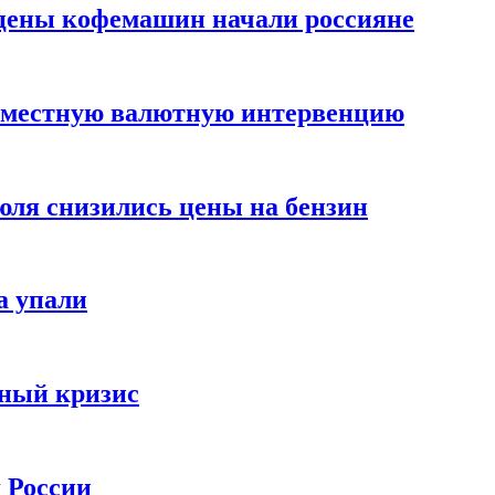
цены кофемашин начали россияне
вместную валютную интервенцию
июля снизились цены на бензин
а упали
зный кризис
х России