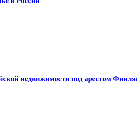
лье в России
ийской недвижимости под арестом Финл