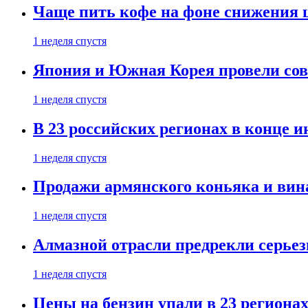
Чаще пить кофе на фоне снижения 
1 неделя спустя
Япония и Южная Корея провели со
1 неделя спустя
В 23 российских регионах в конце 
1 неделя спустя
Продажи армянского коньяка и вин
1 неделя спустя
Алмазной отрасли предрекли серье
1 неделя спустя
Цены на бензин упали в 23 региона