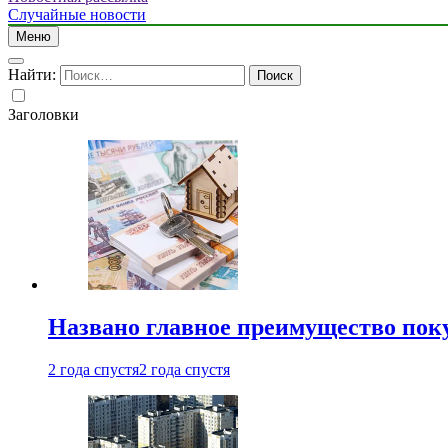
Случайные новости
Меню
Найти:
Заголовки
Названо главное преимущество пок
2 года спустя
2 года спустя