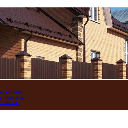
ли россияне
интервенцию
на бензин