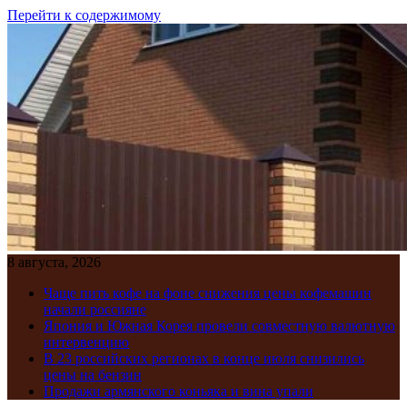
Перейти к содержимому
8 августа, 2026
Чаще пить кофе на фоне снижения цены кофемашин
начали россияне
Япония и Южная Корея провели совместную валютную
интервенцию
В 23 российских регионах в конце июля снизились
цены на бензин
Продажи армянского коньяка и вина упали