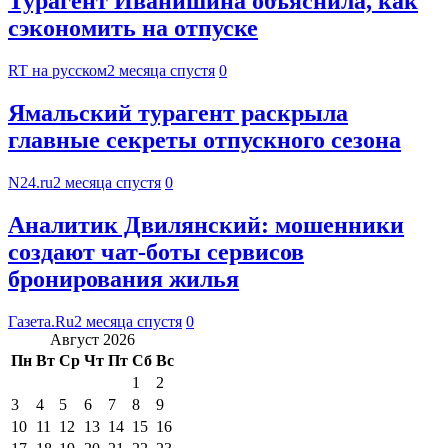
Турагент Иванишина объяснила, как
сэкономить на отпуске
RT на русском
2 месяца спустя
0
Ямальский турагент раскрыла
главные секреты отпускного сезона
N24.ru
2 месяца спустя
0
Аналитик Двилянский: мошенники
создают чат-боты сервисов
бронирования жилья
Газета.Ru
2 месяца спустя
0
Август 2026
Пн
Вт
Ср
Чт
Пт
Сб
Вс
1
2
3
4
5
6
7
8
9
10
11
12
13
14
15
16