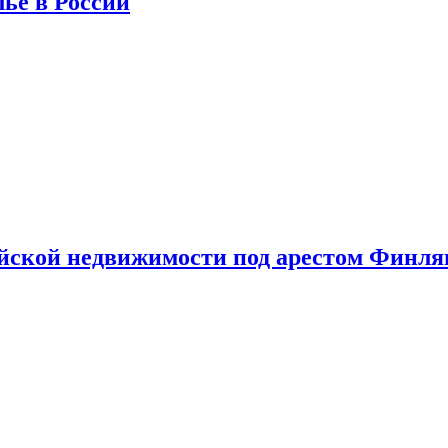
лье в России
ийской недвижимости под арестом Финл