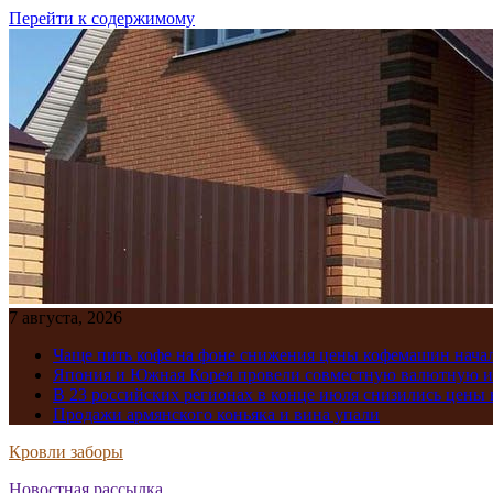
Перейти к содержимому
7 августа, 2026
Чаще пить кофе на фоне снижения цены кофемашин нача
Япония и Южная Корея провели совместную валютную 
В 23 российских регионах в конце июля снизились цены 
Продажи армянского коньяка и вина упали
Кровли заборы
Новостная рассылка