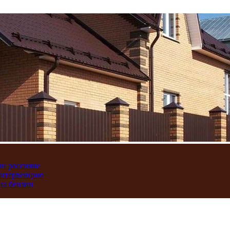
ли россияне
интервенцию
на бензин