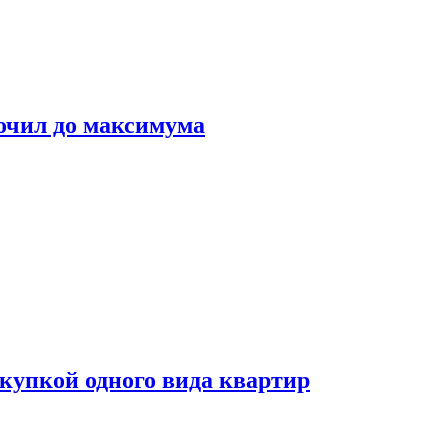
очил до максимума
окупкой одного вида квартир