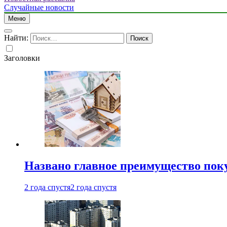
Случайные новости
Меню
Найти:
Заголовки
Названо главное преимущество пок
2 года спустя
2 года спустя