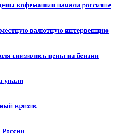
цены кофемашин начали россияне
вместную валютную интервенцию
июля снизились цены на бензин
а упали
зный кризис
х России