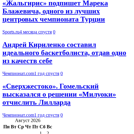
«Жальгирис» подпишет Марека
Блажевича, одного из лучших
центровых чемпионата Турции
Sports.ru
4 месяца спустя
0
Андрей Кириленко составил
идеального баскетболиста, отдав одно
из качеств себе
Чемпионат.com
1 год спустя
0
«Сверхжестоко». Гомельский
высказался о решении «Милуоки»
отчислить Лилларда
Чемпионат.com
1 год спустя
0
Август 2026
Пн
Вт
Ср
Чт
Пт
Сб
Вс
1
2