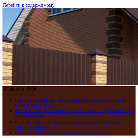
Перейти к содержимому
10 августа, 2026
Чаще пить кофе на фоне снижения цены кофемашин
начали россияне
Япония и Южная Корея провели совместную валютную
интервенцию
В 23 российских регионах в конце июля снизились
цены на бензин
Продажи армянского коньяка и вина упали