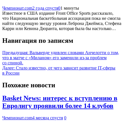
Чемпионат.com
2 года спустя
0
1 минуты
Известное в США издание Front Office Sports рассказало,
что Национальная баскетбольная ассоциация пока не смогла
найти следующую звезду уровня Леброна Джеймса, Стефена
Карри или Кевина Дюранта, которая была бы настолько…
Навигация по записям
Предыдущая:
Вальверде удивлен словами Анчелотти о том,
что в матче с «Миланом» его заменили из-за проблем
со спиной.
Далее:
Стало известно, от чего зависит развитие IT-сферы
в России
Похожие новости
Basket News: интерес к вступлению в
Евролигу проявили более 14 клубов
Чемпионат.com
4 месяца спустя
0