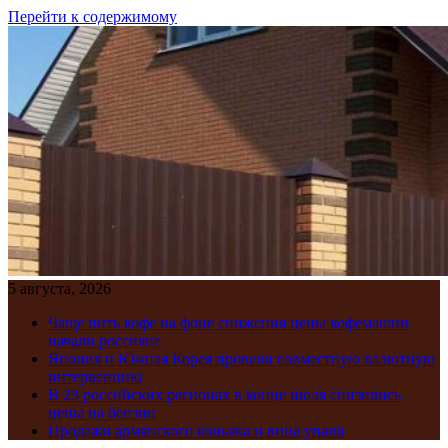
Перейти к содержимому
5 августа, 2026
Чаще пить кофе на фоне снижения цены кофемашин
начали россияне
Япония и Южная Корея провели совместную валютную
интервенцию
В 23 российских регионах в конце июля снизились
цены на бензин
Продажи армянского коньяка и вина упали