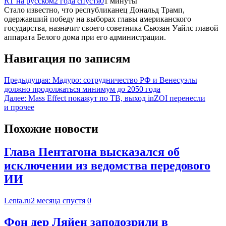
RT на русском
2 года спустя
0
1 минуты
Стало известно, что республиканец Дональд Трамп,
одержавший победу на выборах главы американского
государства, назначит своего советника Сьюзан Уайлс главой
аппарата Белого дома при его администрации.
Навигация по записям
Предыдущая:
Мадуро: сотрудничество РФ и Венесуэлы
должно продолжаться минимум до 2050 года
Далее:
Mass Effect покажут по ТВ, выход inZOI перенесли
и прочее
Похожие новости
Глава Пентагона высказался об
исключении из ведомства передового
ИИ
Lenta.ru
2 месяца спустя
0
Фон дер Ляйен заподозрили в