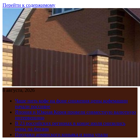
Перейти к содержимому
8 августа, 2026
Чаще пить кофе на фоне снижения цены кофемашин
начали россияне
Япония и Южная Корея провели совместную валютную
интервенцию
В 23 российских регионах в конце июля снизились
цены на бензин
Продажи армянского коньяка и вина упали