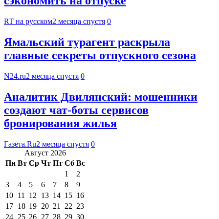
сэкономить на отпуске
RT на русском
2 месяца спустя
0
Ямальский турагент раскрыла
главные секреты отпускного сезона
N24.ru
2 месяца спустя
0
Аналитик Двилянский: мошенники
создают чат-боты сервисов
бронирования жилья
Газета.Ru
2 месяца спустя
0
Август 2026
Пн
Вт
Ср
Чт
Пт
Сб
Вс
1
2
3
4
5
6
7
8
9
10
11
12
13
14
15
16
17
18
19
20
21
22
23
24
25
26
27
28
29
30