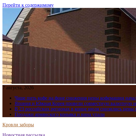
Перейти к содержимому
7 августа, 2026
Чаще пить кофе на фоне снижения цены кофемашин нача
Япония и Южная Корея провели совместную валютную 
В 23 российских регионах в конце июля снизились цены 
Продажи армянского коньяка и вина упали
Кровли заборы
Новостная рассылка