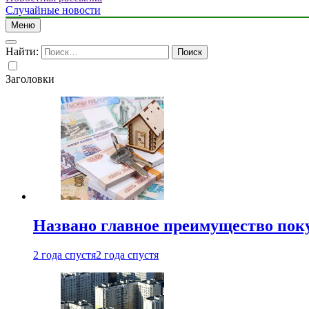
Случайные новости
Меню
Найти:
Заголовки
Названо главное преимущество пок
2 года спустя
2 года спустя