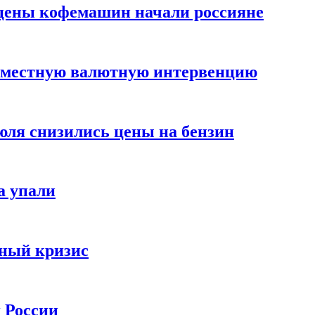
цены кофемашин начали россияне
вместную валютную интервенцию
июля снизились цены на бензин
а упали
зный кризис
х России