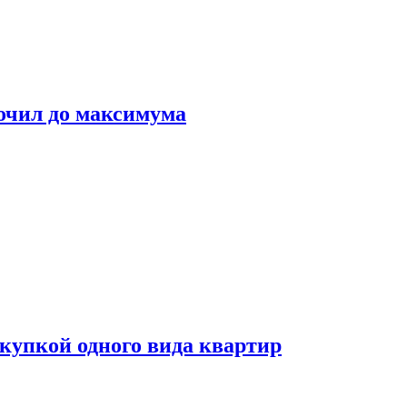
очил до максимума
окупкой одного вида квартир