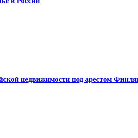
лье в России
ийской недвижимости под арестом Финл