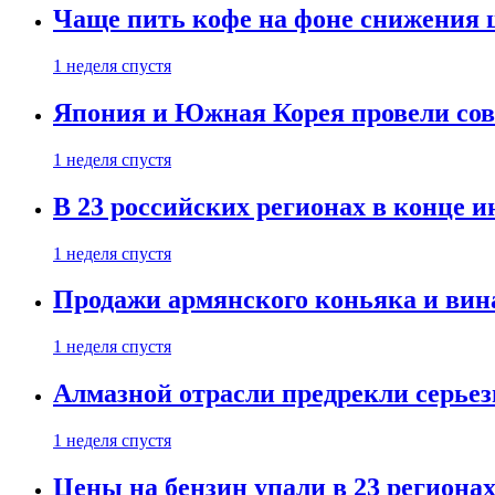
Чаще пить кофе на фоне снижения 
1 неделя спустя
Япония и Южная Корея провели со
1 неделя спустя
В 23 российских регионах в конце 
1 неделя спустя
Продажи армянского коньяка и вин
1 неделя спустя
Алмазной отрасли предрекли серье
1 неделя спустя
Цены на бензин упали в 23 региона