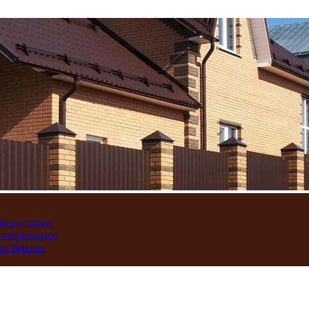
ли россияне
интервенцию
на бензин