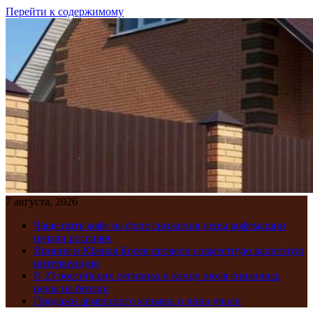
Перейти к содержимому
7 августа, 2026
Чаще пить кофе на фоне снижения цены кофемашин
начали россияне
Япония и Южная Корея провели совместную валютную
интервенцию
В 23 российских регионах в конце июля снизились
цены на бензин
Продажи армянского коньяка и вина упали