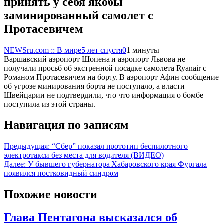
принять у себя якобы
заминированный самолет c
Протасевичем
NEWSru.com :: В мире
5 лет спустя
0
1 минуты
Варшавский аэропорт Шопена и аэропорт Львова не
получали просьб об экстренной посадке самолета Ryanair с
Романом Протасевичем на борту. В аэропорт Афин сообщение
об угрозе минирования борта не поступало, а власти
Швейцарии не подтвердили, что что информация о бомбе
поступила из этой страны.
Навигация по записям
Предыдущая:
“Сбер” показал прототип беспилотного
электротакси без места для водителя (ВИДЕО)
Далее:
У бывшего губернатора Хабаровского края Фургала
появился постковидный синдром
Похожие новости
Глава Пентагона высказался об