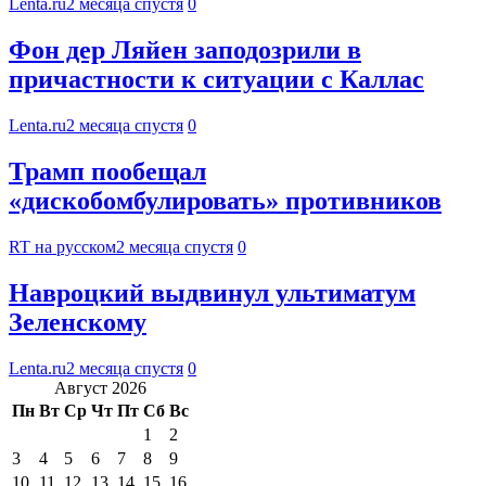
Lenta.ru
2 месяца спустя
0
Фон дер Ляйен заподозрили в
причастности к ситуации с Каллас
Lenta.ru
2 месяца спустя
0
Трамп пообещал
«дискобомбулировать» противников
RT на русском
2 месяца спустя
0
Навроцкий выдвинул ультиматум
Зеленскому
Lenta.ru
2 месяца спустя
0
Август 2026
Пн
Вт
Ср
Чт
Пт
Сб
Вс
1
2
3
4
5
6
7
8
9
10
11
12
13
14
15
16