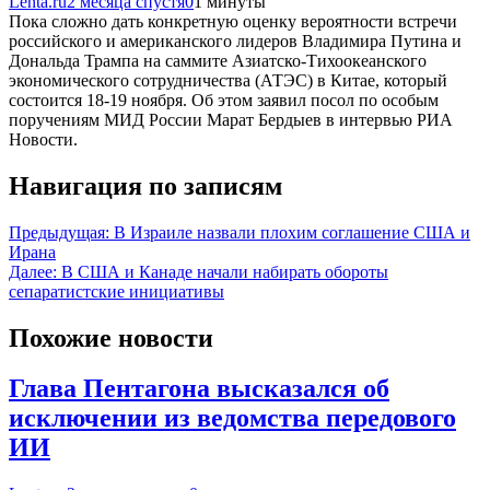
Lenta.ru
2 месяца спустя
0
1 минуты
Пока сложно дать конкретную оценку вероятности встречи
российского и американского лидеров Владимира Путина и
Дональда Трампа на саммите Азиатско-Тихоокеанского
экономического сотрудничества (АТЭС) в Китае, который
состоится 18-19 ноября. Об этом заявил посол по особым
поручениям МИД России Марат Бердыев в интервью РИА
Новости.
Навигация по записям
Предыдущая:
В Израиле назвали плохим соглашение США и
Ирана
Далее:
В США и Канаде начали набирать обороты
сепаратистские инициативы
Похожие новости
Глава Пентагона высказался об
исключении из ведомства передового
ИИ