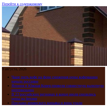
Перейти к содержимому
9 августа, 2026
Чаще пить кофе на фоне снижения цены кофемашин
начали россияне
Япония и Южная Корея провели совместную валютную
интервенцию
В 23 российских регионах в конце июля снизились
цены на бензин
Продажи армянского коньяка и вина упали