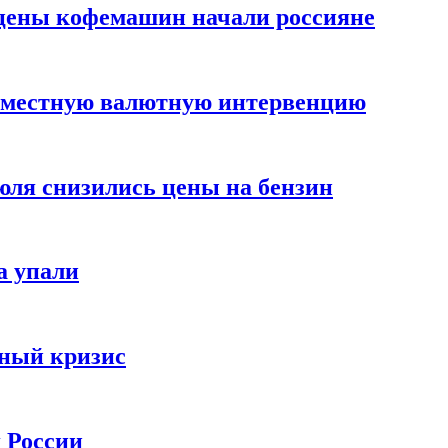
цены кофемашин начали россияне
вместную валютную интервенцию
июля снизились цены на бензин
а упали
зный кризис
х России