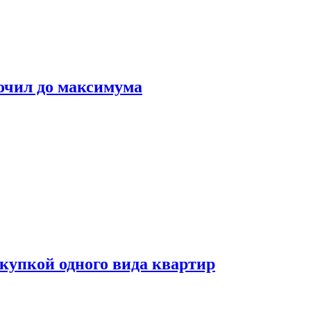
очил до максимума
окупкой одного вида квартир