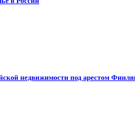
лье в России
ийской недвижимости под арестом Финл