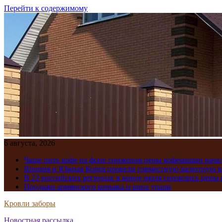
Перейти к содержимому
6 августа, 2026
Чаще пить кофе на фоне снижения цены кофемашин нача
Япония и Южная Корея провели совместную валютную 
В 23 российских регионах в конце июля снизились цены 
Продажи армянского коньяка и вина упали
Кровли заборы
Новостная рассылка