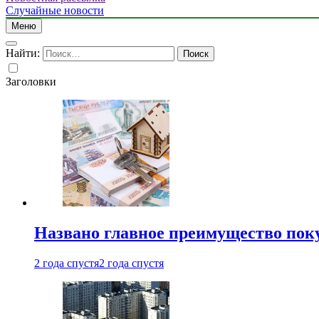
Случайные новости
Меню
Найти:
Заголовки
Названо главное преимущество пок
2 года спустя
2 года спустя