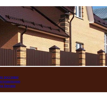
ли россияне
интервенцию
на бензин