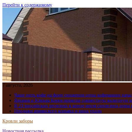
Перейти к содержимому
7 августа, 2026
Чаще пить кофе на фоне снижения цены кофемашин нача
Япония и Южная Корея провели совместную валютную 
В 23 российских регионах в конце июля снизились цены 
Продажи армянского коньяка и вина упали
Кровли заборы
Новостная рассылка