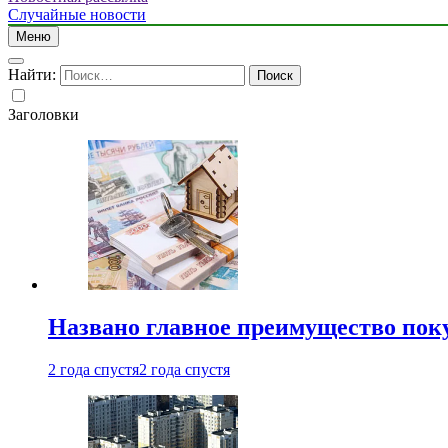
Случайные новости
Меню
Найти:
Заголовки
Названо главное преимущество пок
2 года спустя
2 года спустя