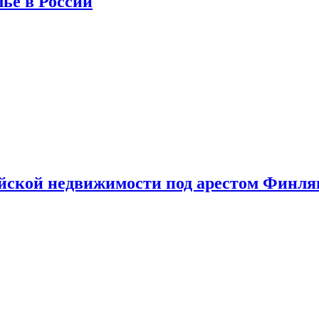
лье в России
ийской недвижимости под арестом Финл