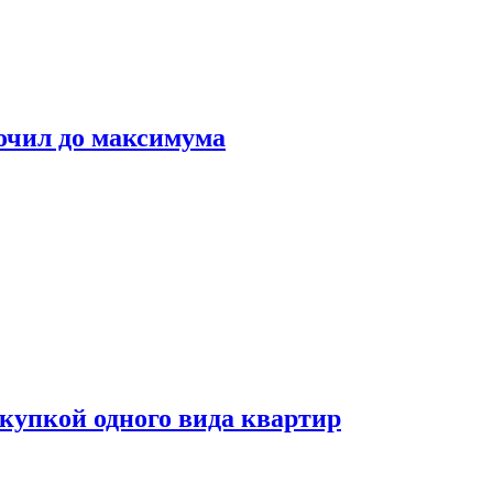
очил до максимума
окупкой одного вида квартир