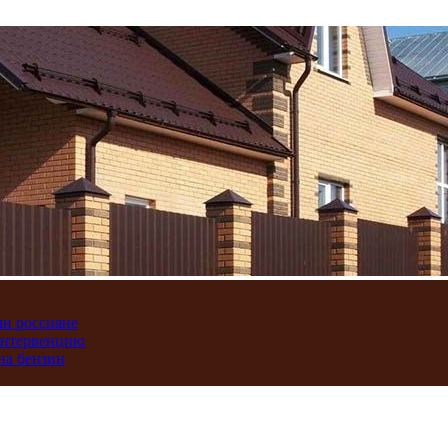
ли россияне
интервенцию
на бензин