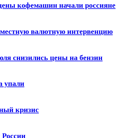
цены кофемашин начали россияне
вместную валютную интервенцию
июля снизились цены на бензин
а упали
зный кризис
х России