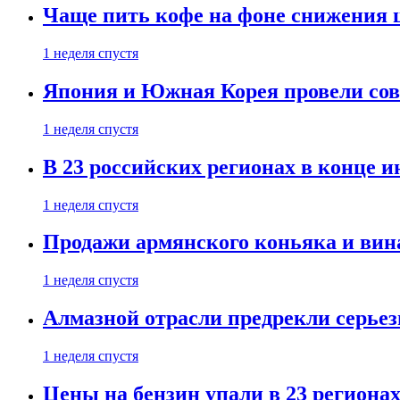
Чаще пить кофе на фоне снижения 
1 неделя спустя
Япония и Южная Корея провели со
1 неделя спустя
В 23 российских регионах в конце 
1 неделя спустя
Продажи армянского коньяка и вин
1 неделя спустя
Алмазной отрасли предрекли серье
1 неделя спустя
Цены на бензин упали в 23 региона