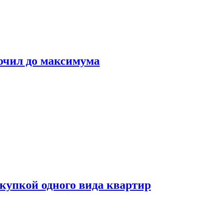
очил до максимума
окупкой одного вида квартир