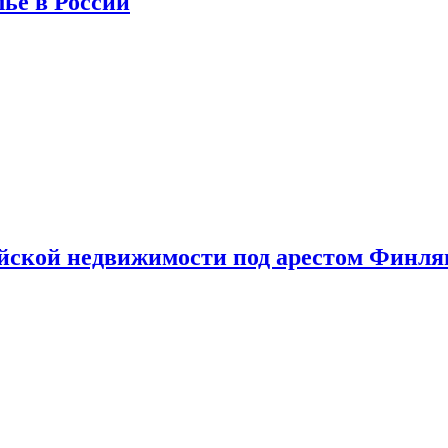
лье в России
ийской недвижимости под арестом Финл