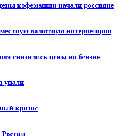
цены кофемашин начали россияне
вместную валютную интервенцию
июля снизились цены на бензин
а упали
зный кризис
х России