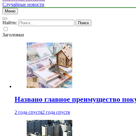
Случайные новости
Меню
Найти:
Заголовки
Названо главное преимущество пок
2 года спустя
2 года спустя