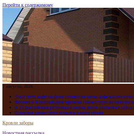
Перейти к содержимому
7 августа, 2026
Чаще пить кофе на фоне снижения цены кофемашин нача
Япония и Южная Корея провели совместную валютную 
В 23 российских регионах в конце июля снизились цены 
Продажи армянского коньяка и вина упали
Кровли заборы
Новостная рассылка