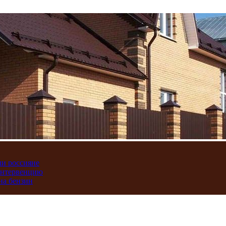
ли россияне
интервенцию
на бензин