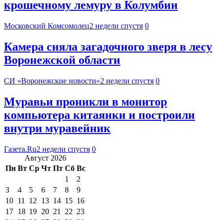
крошечному лемуру в Колумбии
Московский Комсомолец
2 недели спустя
0
Камера сняла загадочного зверя в лесу
Воронежской области
СИ «Воронежские новости»
2 недели спустя
0
Муравьи проникли в монитор
компьютера китаянки и построили
внутри муравейник
Газета.Ru
2 недели спустя
0
Август 2026
Пн
Вт
Ср
Чт
Пт
Сб
Вс
1
2
3
4
5
6
7
8
9
10
11
12
13
14
15
16
17
18
19
20
21
22
23