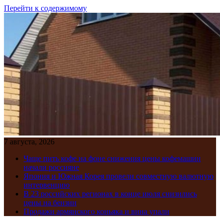
Перейти к содержимому
7 августа, 2026
Чаще пить кофе на фоне снижения цены кофемашин
начали россияне
Япония и Южная Корея провели совместную валютную
интервенцию
В 23 российских регионах в конце июля снизились
цены на бензин
Продажи армянского коньяка и вина упали