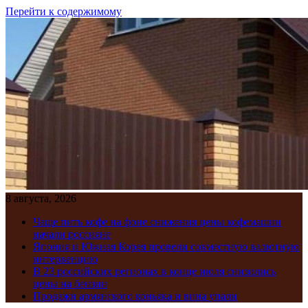
Перейти к содержимому
8 августа, 2026
Чаще пить кофе на фоне снижения цены кофемашин
начали россияне
Япония и Южная Корея провели совместную валютную
интервенцию
В 23 российских регионах в конце июля снизились
цены на бензин
Продажи армянского коньяка и вина упали