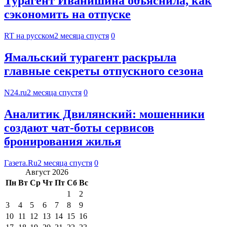
Турагент Иванишина объяснила, как
сэкономить на отпуске
RT на русском
2 месяца спустя
0
Ямальский турагент раскрыла
главные секреты отпускного сезона
N24.ru
2 месяца спустя
0
Аналитик Двилянский: мошенники
создают чат-боты сервисов
бронирования жилья
Газета.Ru
2 месяца спустя
0
Август 2026
Пн
Вт
Ср
Чт
Пт
Сб
Вс
1
2
3
4
5
6
7
8
9
10
11
12
13
14
15
16