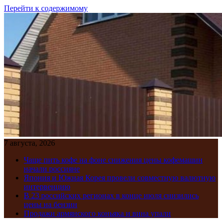
Перейти к содержимому
7 августа, 2026
Чаще пить кофе на фоне снижения цены кофемашин
начали россияне
Япония и Южная Корея провели совместную валютную
интервенцию
В 23 российских регионах в конце июля снизились
цены на бензин
Продажи армянского коньяка и вина упали