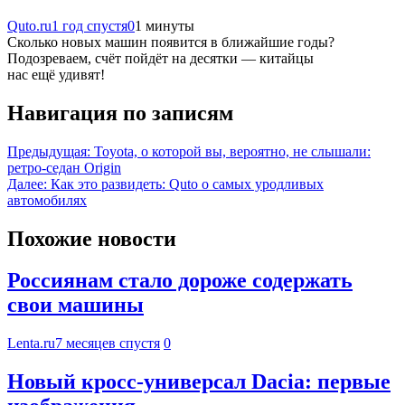
Quto.ru
1 год спустя
0
1 минуты
Сколько новых машин появится в ближайшие годы?
Подозреваем, счёт пойдёт на десятки — китайцы
нас ещё удивят!
Навигация по записям
Предыдущая:
Toyota, о которой вы, вероятно, не слышали:
ретро-седан Origin
Далее:
Как это развидеть: Quto о самых уродливых
автомобилях
Похожие новости
Россиянам стало дороже содержать
свои машины
Lenta.ru
7 месяцев спустя
0
Новый кросс-универсал Dacia: первые