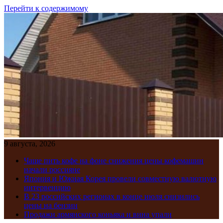
Перейти к содержимому
9 августа, 2026
Чаще пить кофе на фоне снижения цены кофемашин
начали россияне
Япония и Южная Корея провели совместную валютную
интервенцию
В 23 российских регионах в конце июля снизились
цены на бензин
Продажи армянского коньяка и вина упали