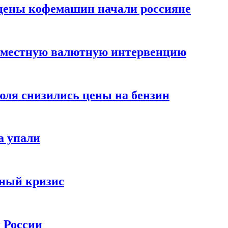
цены кофемашин начали россияне
вместную валютную интервенцию
июля снизились цены на бензин
а упали
зный кризис
х России