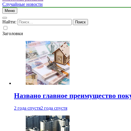
Случайные новости
Меню
Найти:
Заголовки
Названо главное преимущество пок
2 года спустя
2 года спустя