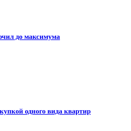
очил до максимума
окупкой одного вида квартир