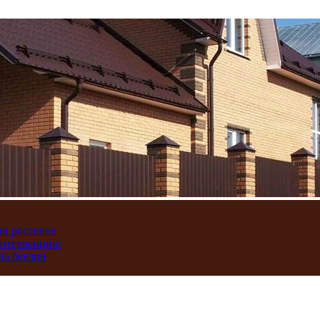
ли россияне
интервенцию
на бензин