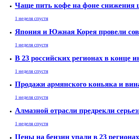
Чаще пить кофе на фоне снижения 
1 неделя спустя
Япония и Южная Корея провели со
1 неделя спустя
В 23 российских регионах в конце 
1 неделя спустя
Продажи армянского коньяка и вин
1 неделя спустя
Алмазной отрасли предрекли серье
1 неделя спустя
Цены на бензин упали в 23 региона