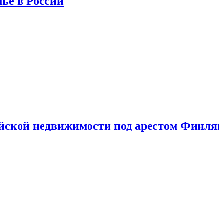
лье в России
ийской недвижимости под арестом Финл