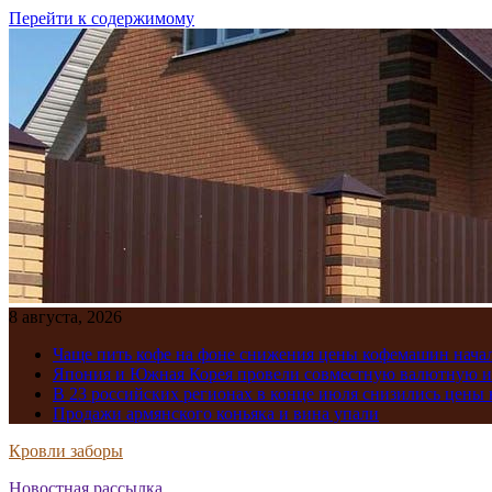
Перейти к содержимому
8 августа, 2026
Чаще пить кофе на фоне снижения цены кофемашин нача
Япония и Южная Корея провели совместную валютную 
В 23 российских регионах в конце июля снизились цены 
Продажи армянского коньяка и вина упали
Кровли заборы
Новостная рассылка