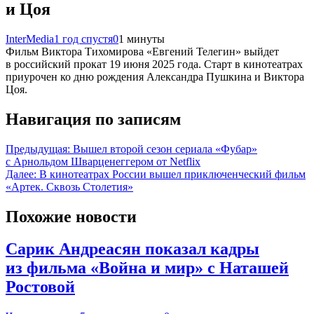
и Цоя
InterMedia
1 год спустя
0
1 минуты
Фильм Виктора Тихомирова «Евгений Телегин» выйдет
в российский прокат 19 июня 2025 года. Старт в кинотеатрах
приурочен ко дню рождения Александра Пушкина и Виктора
Цоя.
Навигация по записям
Предыдущая:
Вышел второй сезон сериала «Фубар»
с Арнольдом Шварценеггером от Netflix
Далее:
В кинотеатрах России вышел приключенческий фильм
«Артек. Сквозь Столетия»
Похожие новости
Сарик Андреасян показал кадры
из фильма «Война и мир» с Наташей
Ростовой