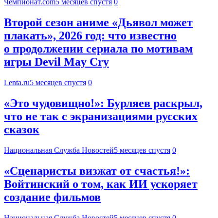
Чемпионат.com
5 месяцев спустя
0
Второй сезон аниме «Дьявол может
плакать», 2026 год: что известно
о продолжении сериала по мотивам
игры Devil May Cry
Lenta.ru
5 месяцев спустя
0
«Это чудовищно!»: Бурляев раскрыл,
что не так с экранизациями русских
сказок
Национальная Служба Новостей
5 месяцев спустя
0
«Сценаристы визжат от счастья!»:
Войтинский о том, как ИИ ускоряет
создание фильмов
Национальная Служба Новостей
5 месяцев спустя
0