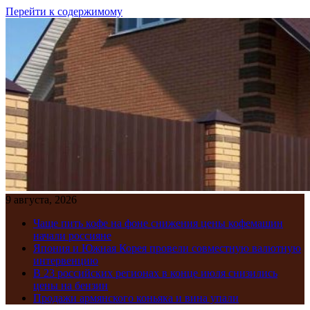
Перейти к содержимому
9 августа, 2026
Чаще пить кофе на фоне снижения цены кофемашин
начали россияне
Япония и Южная Корея провели совместную валютную
интервенцию
В 23 российских регионах в конце июля снизились
цены на бензин
Продажи армянского коньяка и вина упали