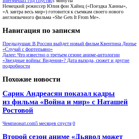
InterMedia
1 год спустя
0
1 минуты
Немецкий режиссер Юлия фон Хайнц («Поездка Ханны»,
«А завтра весь мир») готовится к съемкам своего нового
англоязычного фильма «She Gets It From Me».
Навигация по записям
Предыдущая:
В России выйдет новый фильм Квентина Дюпье
«Случай с фортепьяно»
Далее:
Что известно о третьем сезоне аниме-антологии
«Звездные войны: Видения»? Дата выхода, сюжет и другие
подробности
Похожие новости
Сарик Андреасян показал кадры
из фильма «Война и мир» с Наташей
Ростовой
Чемпионат.com
5 месяцев спустя
0
Второй сезон аниме «Дьявол может