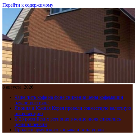
Перейти к содержимому
8 августа, 2026
Чаще пить кофе на фоне снижения цены кофемашин
начали россияне
Япония и Южная Корея провели совместную валютную
интервенцию
В 23 российских регионах в конце июля снизились
цены на бензин
Продажи армянского коньяка и вина упали