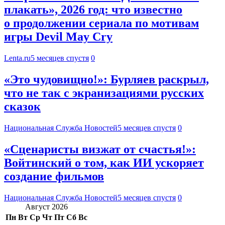
плакать», 2026 год: что известно
о продолжении сериала по мотивам
игры Devil May Cry
Lenta.ru
5 месяцев спустя
0
«Это чудовищно!»: Бурляев раскрыл,
что не так с экранизациями русских
сказок
Национальная Служба Новостей
5 месяцев спустя
0
«Сценаристы визжат от счастья!»:
Войтинский о том, как ИИ ускоряет
создание фильмов
Национальная Служба Новостей
5 месяцев спустя
0
Август 2026
Пн
Вт
Ср
Чт
Пт
Сб
Вс