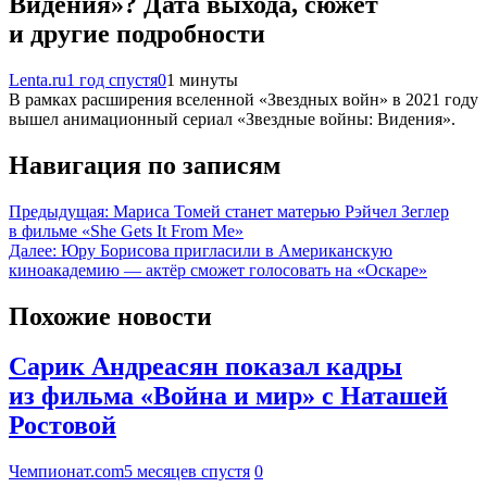
Видения»? Дата выхода, сюжет
и другие подробности
Lenta.ru
1 год спустя
0
1 минуты
В рамках расширения вселенной «Звездных войн» в 2021 году
вышел анимационный сериал «Звездные войны: Видения».
Навигация по записям
Предыдущая:
Мариса Томей станет матерью Рэйчел Зеглер
в фильме «She Gets It From Me»
Далее:
Юру Борисова пригласили в Американскую
киноакадемию — актёр сможет голосовать на «Оскаре»
Похожие новости
Сарик Андреасян показал кадры
из фильма «Война и мир» с Наташей
Ростовой
Чемпионат.com
5 месяцев спустя
0