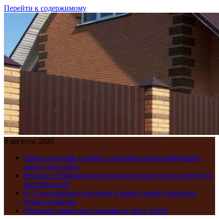
Перейти к содержимому
9 августа, 2026
Чаще пить кофе на фоне снижения цены кофемашин
начали россияне
Япония и Южная Корея провели совместную валютную
интервенцию
В 23 российских регионах в конце июля снизились
цены на бензин
Продажи армянского коньяка и вина упали