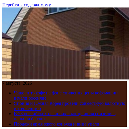
Перейти к содержимому
7 августа, 2026
Чаще пить кофе на фоне снижения цены кофемашин
начали россияне
Япония и Южная Корея провели совместную валютную
интервенцию
В 23 российских регионах в конце июля снизились
цены на бензин
Продажи армянского коньяка и вина упали