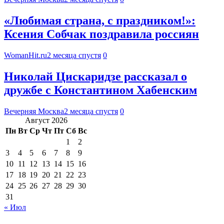
«Любимая страна, с праздником!»:
Ксения Собчак поздравила россиян
WomanHit.ru
2 месяца спустя
0
Николай Цискаридзе рассказал о
дружбе с Константином Хабенским
Вечерняя Москва
2 месяца спустя
0
Август 2026
Пн
Вт
Ср
Чт
Пт
Сб
Вс
1
2
3
4
5
6
7
8
9
10
11
12
13
14
15
16
17
18
19
20
21
22
23
24
25
26
27
28
29
30
31
« Июл