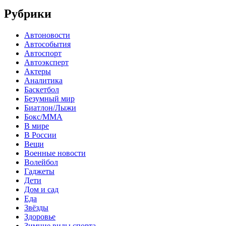
Рубрики
Автоновости
Автособытия
Автоспорт
Автоэксперт
Актеры
Аналитика
Баскетбол
Безумный мир
Биатлон/Лыжи
Бокс/MMA
В мире
В России
Вещи
Военные новости
Волейбол
Гаджеты
Дети
Дом и сад
Еда
Звёзды
Здоровье
Зимние виды спорта