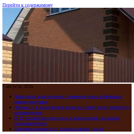
Перейти к содержимому
7 августа, 2026
Чаще пить кофе на фоне снижения цены кофемашин
начали россияне
Япония и Южная Корея провели совместную валютную
интервенцию
В 23 российских регионах в конце июля снизились
цены на бензин
Продажи армянского коньяка и вина упали