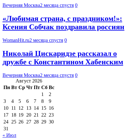
Вечерняя Москва
2 месяца спустя
0
«Любимая страна, с праздником!»:
Ксения Собчак поздравила россиян
WomanHit.ru
2 месяца спустя
0
Николай Цискаридзе рассказал о
дружбе с Константином Хабенским
Вечерняя Москва
2 месяца спустя
0
Август 2026
Пн
Вт
Ср
Чт
Пт
Сб
Вс
1
2
3
4
5
6
7
8
9
10
11
12
13
14
15
16
17
18
19
20
21
22
23
24
25
26
27
28
29
30
31
« Июл