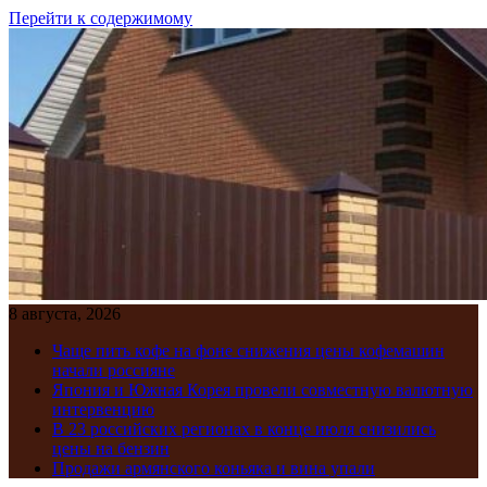
Перейти к содержимому
8 августа, 2026
Чаще пить кофе на фоне снижения цены кофемашин
начали россияне
Япония и Южная Корея провели совместную валютную
интервенцию
В 23 российских регионах в конце июля снизились
цены на бензин
Продажи армянского коньяка и вина упали