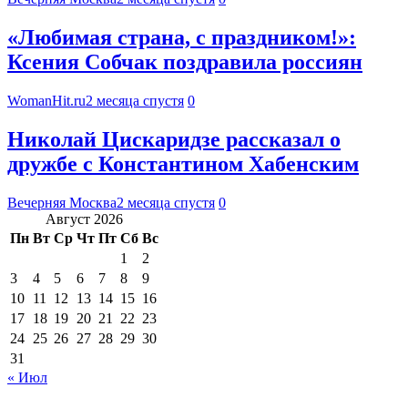
«Любимая страна, с праздником!»:
Ксения Собчак поздравила россиян
WomanHit.ru
2 месяца спустя
0
Николай Цискаридзе рассказал о
дружбе с Константином Хабенским
Вечерняя Москва
2 месяца спустя
0
Август 2026
Пн
Вт
Ср
Чт
Пт
Сб
Вс
1
2
3
4
5
6
7
8
9
10
11
12
13
14
15
16
17
18
19
20
21
22
23
24
25
26
27
28
29
30
31
« Июл