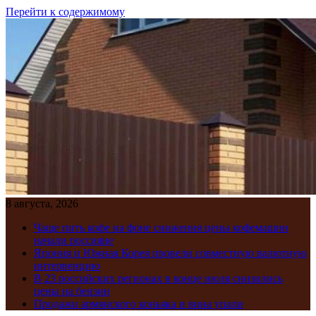
Перейти к содержимому
8 августа, 2026
Чаще пить кофе на фоне снижения цены кофемашин
начали россияне
Япония и Южная Корея провели совместную валютную
интервенцию
В 23 российских регионах в конце июля снизились
цены на бензин
Продажи армянского коньяка и вина упали