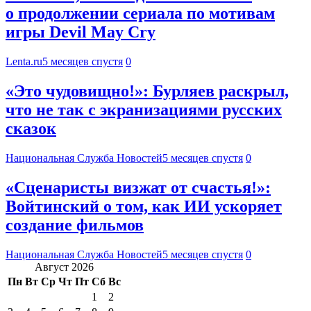
о продолжении сериала по мотивам
игры Devil May Cry
Lenta.ru
5 месяцев спустя
0
«Это чудовищно!»: Бурляев раскрыл,
что не так с экранизациями русских
сказок
Национальная Служба Новостей
5 месяцев спустя
0
«Сценаристы визжат от счастья!»:
Войтинский о том, как ИИ ускоряет
создание фильмов
Национальная Служба Новостей
5 месяцев спустя
0
Август 2026
Пн
Вт
Ср
Чт
Пт
Сб
Вс
1
2