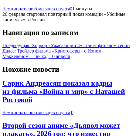
Чемпионат.com
5 месяцев спустя
0
1 минуты
26 февраля стартовал повторный показ комедии «Убойные
каникулы» в России.
Навигация по записям
Предыдущая:
Хоррор «Ужасающий 4» станет финалом серии
Далее:
Трейлер фильма «Кристоферы» с Иэном
Маккеленом — выход 10 апреля
Похожие новости
Сарик Андреасян показал кадры
из фильма «Война и мир» с Наташей
Ростовой
Чемпионат.com
5 месяцев спустя
0
Второй сезон аниме «Дьявол может
плакать», 2026 год: что известно