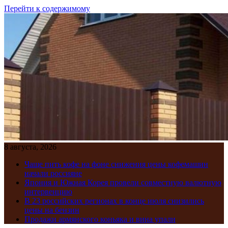
Перейти к содержимому
8 августа, 2026
Чаще пить кофе на фоне снижения цены кофемашин
начали россияне
Япония и Южная Корея провели совместную валютную
интервенцию
В 23 российских регионах в конце июля снизились
цены на бензин
Продажи армянского коньяка и вина упали