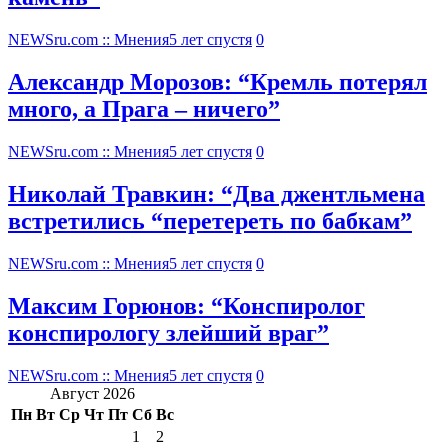
NEWSru.com :: Мнения
5 лет спустя
0
Александр Морозов: “Кремль потерял
много, а Прага – ничего”
NEWSru.com :: Мнения
5 лет спустя
0
Николай Травкин: “Два джентльмена
встретились “перетереть по бабкам”
NEWSru.com :: Мнения
5 лет спустя
0
Максим Горюнов: “Конспиролог
конспирологу злейший враг”
NEWSru.com :: Мнения
5 лет спустя
0
Август 2026
Пн
Вт
Ср
Чт
Пт
Сб
Вс
1
2