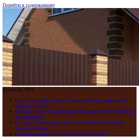
Перейти к содержимому
8 августа, 2026
Чаще пить кофе на фоне снижения цены кофемашин
начали россияне
Япония и Южная Корея провели совместную валютную
интервенцию
В 23 российских регионах в конце июля снизились
цены на бензин
Продажи армянского коньяка и вина упали