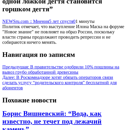
одной ложкой дегтя становится
горшком дегтя”
NEWSru.com :: Мнения
5 лет спустя
0
1 минуты
Политик отмечает, что выступление Илона Маска на форуме
"Новое знание" не повлияет на образ России, поскольку
власти страны продолжают проводить репрессии и не
собираются ничего менять.
Навигация по записям
Предыдущая:
В правительстве одобрили 10% пошлины на
вывоз грубо обработанной древесины
Далее:
В Роскомнадзоре хотят обязать операторов связи
сделать услугу “родительского контроля” бесплатной для
абонентов
Похожие новости
Борис Вишневский: “Вода, как
известно, не течет под лежачий
камень”