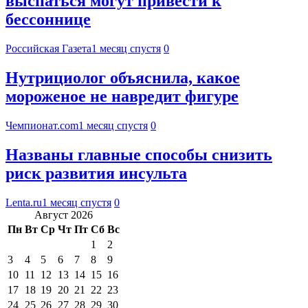
выспаться могут привести к
бессоннице
Российская Газета
1 месяц спустя
0
Нутрициолог объяснила, какое
мороженое не навредит фигуре
Чемпионат.com
1 месяц спустя
0
Названы главные способы снизить
риск развития инсульта
Lenta.ru
1 месяц спустя
0
Август 2026
Пн
Вт
Ср
Чт
Пт
Сб
Вс
1
2
3
4
5
6
7
8
9
10
11
12
13
14
15
16
17
18
19
20
21
22
23
24
25
26
27
28
29
30