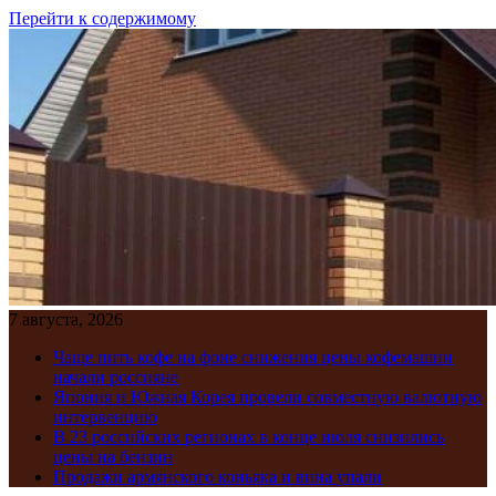
Перейти к содержимому
7 августа, 2026
Чаще пить кофе на фоне снижения цены кофемашин
начали россияне
Япония и Южная Корея провели совместную валютную
интервенцию
В 23 российских регионах в конце июля снизились
цены на бензин
Продажи армянского коньяка и вина упали