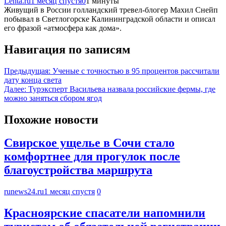
Lenta.ru
1 месяц спустя
0
1 минуты
Живущий в России голландский тревел-блогер Махил Снейп
побывал в Светлогорске Калининградской области и описал
его фразой «атмосфера как дома».
Навигация по записям
Предыдущая:
Ученые с точностью в 95 процентов рассчитали
дату конца света
Далее:
Турэксперт Васильева назвала российские фермы, где
можно заняться сбором ягод
Похожие новости
Свирское ущелье в Сочи стало
комфортнее для прогулок после
благоустройства маршрута
runews24.ru
1 месяц спустя
0
Красноярские спасатели напомнили