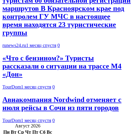
туристам об обязательной регистрации
маршрутов В Красноярском крае под
контролем ГУ МЧС в настоящее
время находятся 23 туристические
группы
runews24.ru
1 месяц спустя
0
«Что с бензином?» Туристы
рассказали о ситуации на трассе М4
«Дон»
TourDom
1 месяц спустя
0
Авиакомпания Nordwind отменяет с
июля рейсы в Сочи из пяти городов
TourDom
1 месяц спустя
0
Август 2026
Пн
Вт
Ср
Чт
Пт
Сб
Вс