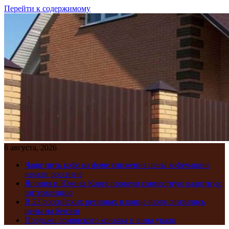
Перейти к содержимому
6 августа, 2026
Чаще пить кофе на фоне снижения цены кофемашин
начали россияне
Япония и Южная Корея провели совместную валютную
интервенцию
В 23 российских регионах в конце июля снизились
цены на бензин
Продажи армянского коньяка и вина упали