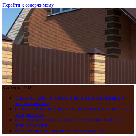
Перейти к содержимому
8 августа, 2026
Чаще пить кофе на фоне снижения цены кофемашин
начали россияне
Япония и Южная Корея провели совместную валютную
интервенцию
В 23 российских регионах в конце июля снизились
цены на бензин
Продажи армянского коньяка и вина упали