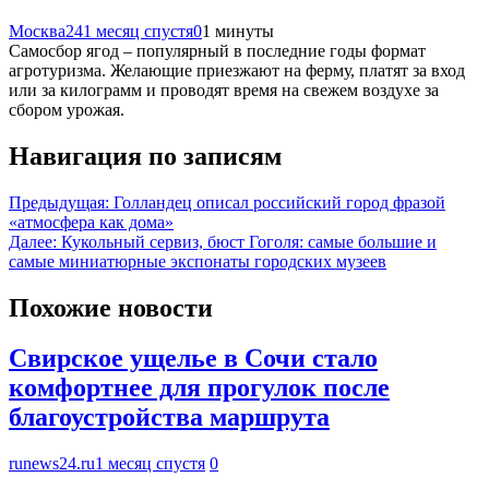
Москва24
1 месяц спустя
0
1 минуты
Самосбор ягод – популярный в последние годы формат
агротуризма. Желающие приезжают на ферму, платят за вход
или за килограмм и проводят время на свежем воздухе за
сбором урожая.
Навигация по записям
Предыдущая:
Голландец описал российский город фразой
«атмосфера как дома»
Далее:
Кукольный сервиз, бюст Гоголя: самые большие и
самые миниатюрные экспонаты городских музеев
Похожие новости
Свирское ущелье в Сочи стало
комфортнее для прогулок после
благоустройства маршрута
runews24.ru
1 месяц спустя
0