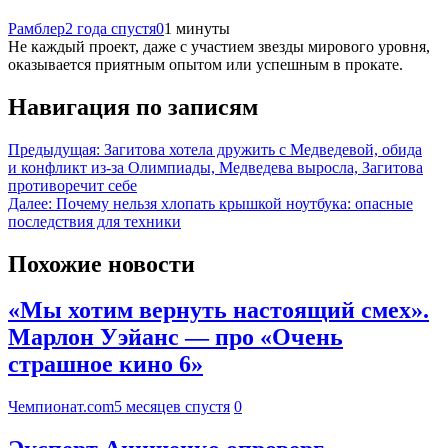
Рамблер
2 года спустя
0
1 минуты
Не каждый проект, даже с участием звезды мирового уровня,
оказывается приятным опытом или успешным в прокате.
Навигация по записям
Предыдущая:
Загитова хотела дружить с Медведевой, обида
и конфликт из-за Олимпиады, Медведева выросла, Загитова
противоречит себе
Далее:
Почему нельзя хлопать крышкой ноутбука: опасные
последствия для техники
Похожие новости
«Мы хотим вернуть настоящий смех».
Марлон Уэйанс — про «Очень
страшное кино 6»
Чемпионат.com
5 месяцев спустя
0