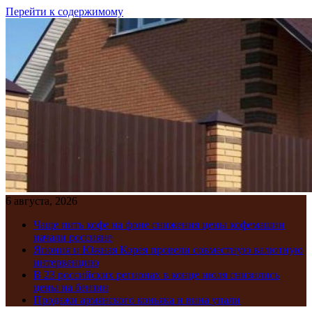
Перейти к содержимому
6 августа, 2026
Чаще пить кофе на фоне снижения цены кофемашин
начали россияне
Япония и Южная Корея провели совместную валютную
интервенцию
В 23 российских регионах в конце июля снизились
цены на бензин
Продажи армянского коньяка и вина упали