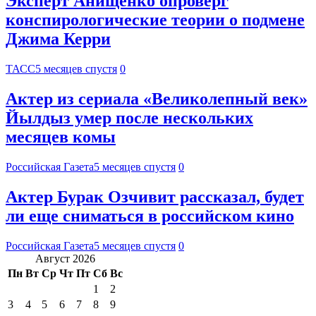
Эксперт Анищенко опроверг
конспирологические теории о подмене
Джима Керри
ТАСС
5 месяцев спустя
0
Актер из сериала «Великолепный век»
Йылдыз умер после нескольких
месяцев комы
Российская Газета
5 месяцев спустя
0
Актер Бурак Озчивит рассказал, будет
ли еще сниматься в российском кино
Российская Газета
5 месяцев спустя
0
Август 2026
Пн
Вт
Ср
Чт
Пт
Сб
Вс
1
2
3
4
5
6
7
8
9