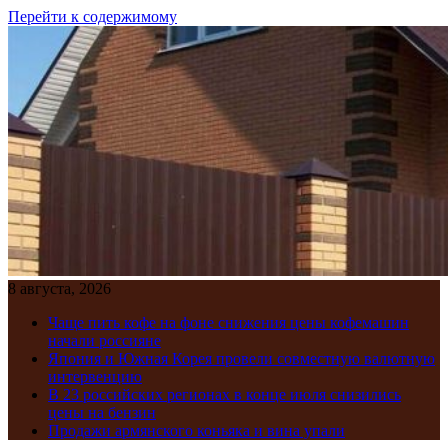
Перейти к содержимому
8 августа, 2026
Чаще пить кофе на фоне снижения цены кофемашин
начали россияне
Япония и Южная Корея провели совместную валютную
интервенцию
В 23 российских регионах в конце июля снизились
цены на бензин
Продажи армянского коньяка и вина упали