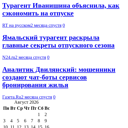
Турагент Иванишина объяснила, как
сэкономить на отпуске
RT на русском
2 месяца спустя
0
Ямальский турагент раскрыла
главные секреты отпускного сезона
N24.ru
2 месяца спустя
0
Аналитик Двилянский: мошенники
создают чат-боты сервисов
бронирования жилья
Газета.Ru
2 месяца спустя
0
Август 2026
Пн
Вт
Ср
Чт
Пт
Сб
Вс
1
2
3
4
5
6
7
8
9
10
11
12
13
14
15
16