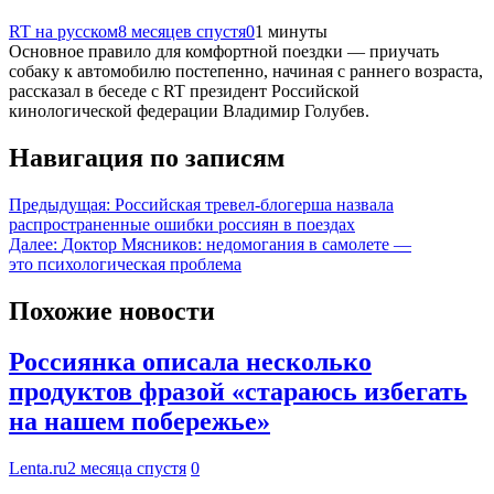
RT на русском
8 месяцев спустя
0
1 минуты
Основное правило для комфортной поездки — приучать
собаку к автомобилю постепенно, начиная с раннего возраста,
рассказал в беседе с RT президент Российской
кинологической федерации Владимир Голубев.
Навигация по записям
Предыдущая:
Российская тревел-блогерша назвала
распространенные ошибки россиян в поездах
Далее:
Доктор Мясников: недомогания в самолете —
это психологическая проблема
Похожие новости
Россиянка описала несколько
продуктов фразой «стараюсь избегать
на нашем побережье»
Lenta.ru
2 месяца спустя
0