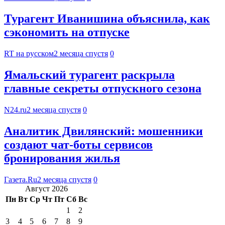
Турагент Иванишина объяснила, как
сэкономить на отпуске
RT на русском
2 месяца спустя
0
Ямальский турагент раскрыла
главные секреты отпускного сезона
N24.ru
2 месяца спустя
0
Аналитик Двилянский: мошенники
создают чат-боты сервисов
бронирования жилья
Газета.Ru
2 месяца спустя
0
Август 2026
Пн
Вт
Ср
Чт
Пт
Сб
Вс
1
2
3
4
5
6
7
8
9