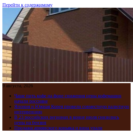
Перейти к содержимому
9 августа, 2026
Чаще пить кофе на фоне снижения цены кофемашин
начали россияне
Япония и Южная Корея провели совместную валютную
интервенцию
В 23 российских регионах в конце июля снизились
цены на бензин
Продажи армянского коньяка и вина упали