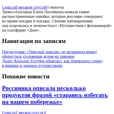
Lenta.ru
8 месяцев спустя
0
1 минуты
Тревел-блогерша Елена Лисейкина назвала самые
распространенные ошибки, которые россияне совершают
во время поездки в поездах. Своими наблюдениями
она поделилась в личном блоге «Путешествия с фотокамерой»
на платформе «Дзен».
Навигация по записям
Предыдущая:
«Тяжелый люксик» из заграницы может
обернуться уголовным делом на таможне
Далее:
Кинолог Голубев объяснил, как перевозить собаку
в машине в дальних путешествиях
Похожие новости
Россиянка описала несколько
продуктов фразой «стараюсь избегать
на нашем побережье»
Lenta.ru
2 месяца спустя
0