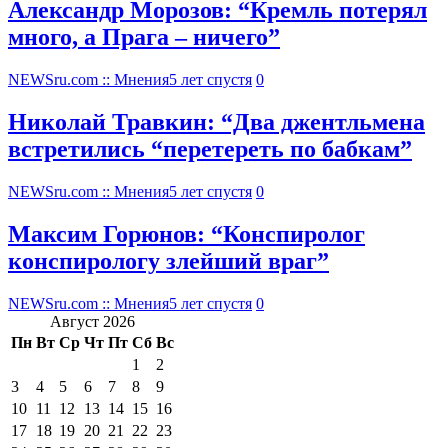
Александр Морозов: “Кремль потерял
много, а Прага – ничего”
NEWSru.com :: Мнения
5 лет спустя
0
Николай Травкин: “Два джентльмена
встретились “перетереть по бабкам”
NEWSru.com :: Мнения
5 лет спустя
0
Максим Горюнов: “Конспиролог
конспирологу злейший враг”
NEWSru.com :: Мнения
5 лет спустя
0
Август 2026
Пн
Вт
Ср
Чт
Пт
Сб
Вс
1
2
3
4
5
6
7
8
9
10
11
12
13
14
15
16
17
18
19
20
21
22
23