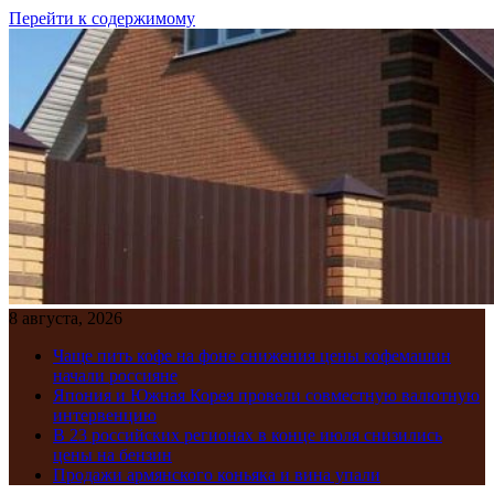
Перейти к содержимому
8 августа, 2026
Чаще пить кофе на фоне снижения цены кофемашин
начали россияне
Япония и Южная Корея провели совместную валютную
интервенцию
В 23 российских регионах в конце июля снизились
цены на бензин
Продажи армянского коньяка и вина упали