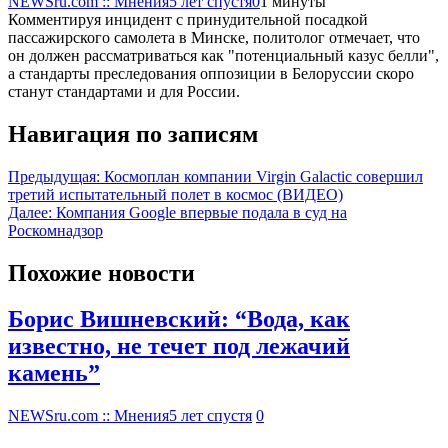
NEWSru.com :: Мнения
5 лет спустя
0
1 минуты
Комментируя инцидент с принудительной посадкой
пассажирского самолета в Минске, политолог отмечает, что
он должен рассматриваться как "потенциальный казус белли",
а стандарты преследования оппозиции в Белоруссии скоро
станут стандартами и для России.
Навигация по записям
Предыдущая:
Космоплан компании Virgin Galactic совершил
третий испытательный полет в космос (ВИДЕО)
Далее:
Компания Google впервые подала в суд на
Роскомнадзор
Похожие новости
Борис Вишневский: “Вода, как
известно, не течет под лежачий
камень”
NEWSru.com :: Мнения
5 лет спустя
0