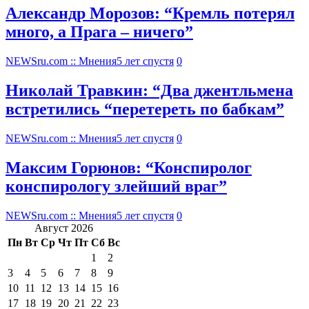
Александр Морозов: “Кремль потерял
много, а Прага – ничего”
NEWSru.com :: Мнения
5 лет спустя
0
Николай Травкин: “Два джентльмена
встретились “перетереть по бабкам”
NEWSru.com :: Мнения
5 лет спустя
0
Максим Горюнов: “Конспиролог
конспирологу злейший враг”
NEWSru.com :: Мнения
5 лет спустя
0
Август 2026
Пн
Вт
Ср
Чт
Пт
Сб
Вс
1
2
3
4
5
6
7
8
9
10
11
12
13
14
15
16
17
18
19
20
21
22
23