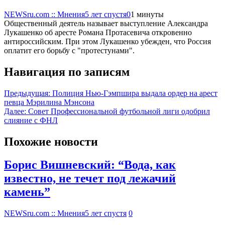
NEWSru.com :: Мнения
5 лет спустя
0
1 минуты
Общественный деятель называет выступление Александра
Лукашенко об аресте Романа Протасевича откровенно
антироссийским. При этом Лукашенко убежден, что Россия
оплатит его борьбу с "протестунами".
Навигация по записям
Предыдущая:
Полиция Нью-Гэмпшира выдала ордер на арест
певца Мэрилина Мэнсона
Далее:
Совет Профессиональной футбольной лиги одобрил
слияние с ФНЛ
Похожие новости
Борис Вишневский: “Вода, как
известно, не течет под лежачий
камень”
NEWSru.com :: Мнения
5 лет спустя
0