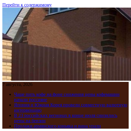
Перейти к содержимому
7 августа, 2026
Чаще пить кофе на фоне снижения цены кофемашин
начали россияне
Япония и Южная Корея провели совместную валютную
интервенцию
В 23 российских регионах в конце июля снизились
цены на бензин
Продажи армянского коньяка и вина упали