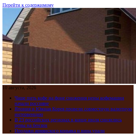
Перейти к содержимому
10 августа, 2026
Чаще пить кофе на фоне снижения цены кофемашин
начали россияне
Япония и Южная Корея провели совместную валютную
интервенцию
В 23 российских регионах в конце июля снизились
цены на бензин
Продажи армянского коньяка и вина упали