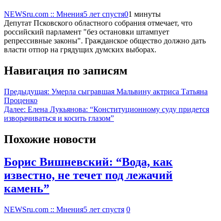
NEWSru.com :: Мнения
5 лет спустя
0
1 минуты
Депутат Псковского областного собрания отмечает, что
российский парламент "без остановки штампует
репрессивные законы". Гражданское общество должно дать
власти отпор на грядущих думских выборах.
Навигация по записям
Предыдущая:
Умерла сыгравшая Мальвину актриса Татьяна
Проценко
Далее:
Елена Лукьянова: “Конституционному суду придется
изворачиваться и косить глазом”
Похожие новости
Борис Вишневский: “Вода, как
известно, не течет под лежачий
камень”
NEWSru.com :: Мнения
5 лет спустя
0