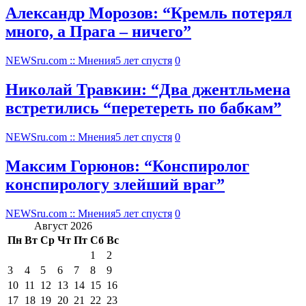
Александр Морозов: “Кремль потерял
много, а Прага – ничего”
NEWSru.com :: Мнения
5 лет спустя
0
Николай Травкин: “Два джентльмена
встретились “перетереть по бабкам”
NEWSru.com :: Мнения
5 лет спустя
0
Максим Горюнов: “Конспиролог
конспирологу злейший враг”
NEWSru.com :: Мнения
5 лет спустя
0
Август 2026
Пн
Вт
Ср
Чт
Пт
Сб
Вс
1
2
3
4
5
6
7
8
9
10
11
12
13
14
15
16
17
18
19
20
21
22
23