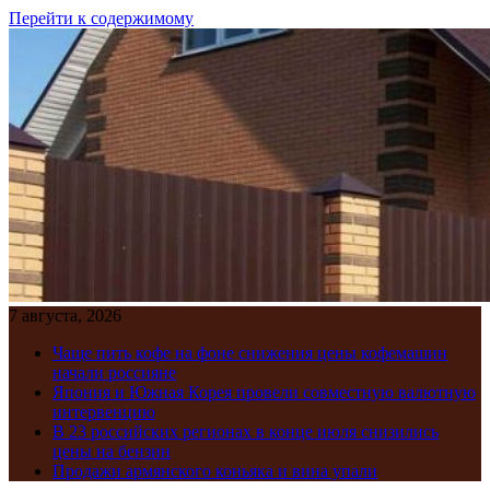
Перейти к содержимому
7 августа, 2026
Чаще пить кофе на фоне снижения цены кофемашин
начали россияне
Япония и Южная Корея провели совместную валютную
интервенцию
В 23 российских регионах в конце июля снизились
цены на бензин
Продажи армянского коньяка и вина упали