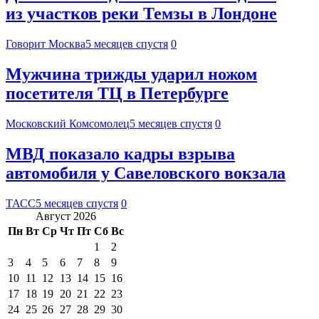
из участков реки Темзы в Лондоне
Говорит Москва
5 месяцев спустя
0
Мужчина трижды ударил ножом
посетителя ТЦ в Петербурге
Московский Комсомолец
5 месяцев спустя
0
МВД показало кадры взрыва
автомобиля у Савеловского вокзала
ТАСС
5 месяцев спустя
0
Август 2026
Пн
Вт
Ср
Чт
Пт
Сб
Вс
1
2
3
4
5
6
7
8
9
10
11
12
13
14
15
16
17
18
19
20
21
22
23
24
25
26
27
28
29
30