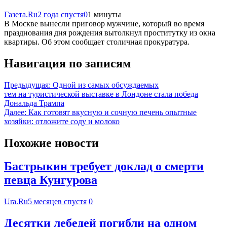
Газета.Ru
2 года спустя
0
1 минуты
В Москве вынесли приговор мужчине, который во время
празднования дня рождения вытолкнул проститутку из окна
квартиры. Об этом сообщает столичная прокуратура.
Навигация по записям
Предыдущая:
Одной из самых обсуждаемых
тем на туристической выставке в Лондоне стала победа
Дональда Трампа
Далее:
Как готовят вкусную и сочную печень опытные
хозяйки: отложите соду и молоко
Похожие новости
Бастрыкин требует доклад о смерти
певца Кунгурова
Ura.Ru
5 месяцев спустя
0
Десятки лебедей погибли на одном