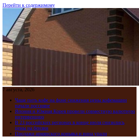
Перейти к содержимому
7 августа, 2026
Чаще пить кофе на фоне снижения цены кофемашин
начали россияне
Япония и Южная Корея провели совместную валютную
интервенцию
В 23 российских регионах в конце июля снизились
цены на бензин
Продажи армянского коньяка и вина упали