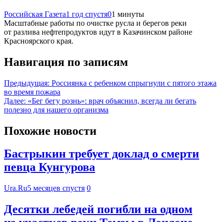
Российская Газета
1 год спустя
0
1 минуты
Масштабные работы по очистке русла и берегов реки
от разлива нефтепродуктов идут в Казачинском районе
Красноярского края.
Навигация по записям
Предыдущая:
Россиянка с ребенком спрыгнули с пятого этажа
во время пожара
Далее:
«Бег бегу рознь»: врач объяснил, всегда ли бегать
полезно для нашего организма
Похожие новости
Бастрыкин требует доклад о смерти
певца Кунгурова
Ura.Ru
5 месяцев спустя
0
Десятки лебедей погибли на одном