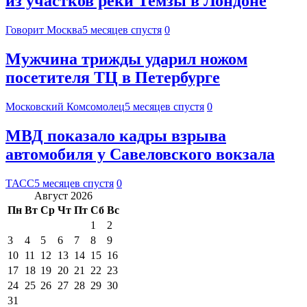
из участков реки Темзы в Лондоне
Говорит Москва
5 месяцев спустя
0
Мужчина трижды ударил ножом
посетителя ТЦ в Петербурге
Московский Комсомолец
5 месяцев спустя
0
МВД показало кадры взрыва
автомобиля у Савеловского вокзала
ТАСС
5 месяцев спустя
0
Август 2026
Пн
Вт
Ср
Чт
Пт
Сб
Вс
1
2
3
4
5
6
7
8
9
10
11
12
13
14
15
16
17
18
19
20
21
22
23
24
25
26
27
28
29
30
31