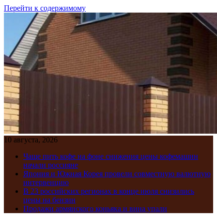
Перейти к содержимому
10 августа, 2026
Чаще пить кофе на фоне снижения цены кофемашин
начали россияне
Япония и Южная Корея провели совместную валютную
интервенцию
В 23 российских регионах в конце июля снизились
цены на бензин
Продажи армянского коньяка и вина упали