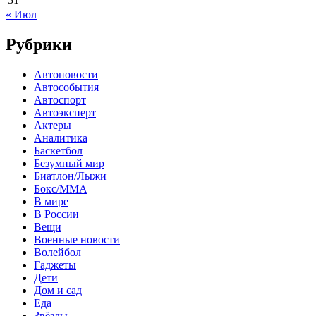
« Июл
Рубрики
Автоновости
Автособытия
Автоспорт
Автоэксперт
Актеры
Аналитика
Баскетбол
Безумный мир
Биатлон/Лыжи
Бокс/MMA
В мире
В России
Вещи
Военные новости
Волейбол
Гаджеты
Дети
Дом и сад
Еда
Звёзды