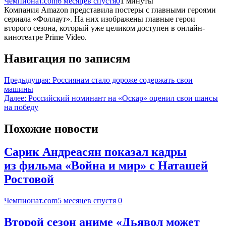
Чемпионат.com
6 месяцев спустя
0
1 минуты
Компания Amazon представила постеры с главными героями
сериала «Фоллаут». На них изображены главные герои
второго сезона, который уже целиком доступен в онлайн-
кинотеатре Prime Video.
Навигация по записям
Предыдущая:
Россиянам стало дороже содержать свои
машины
Далее:
Российский номинант на «Оскар» оценил свои шансы
на победу
Похожие новости
Сарик Андреасян показал кадры
из фильма «Война и мир» с Наташей
Ростовой
Чемпионат.com
5 месяцев спустя
0
Второй сезон аниме «Дьявол может