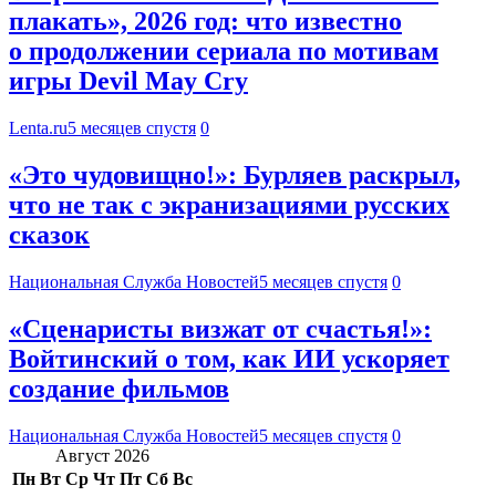
плакать», 2026 год: что известно
о продолжении сериала по мотивам
игры Devil May Cry
Lenta.ru
5 месяцев спустя
0
«Это чудовищно!»: Бурляев раскрыл,
что не так с экранизациями русских
сказок
Национальная Служба Новостей
5 месяцев спустя
0
«Сценаристы визжат от счастья!»:
Войтинский о том, как ИИ ускоряет
создание фильмов
Национальная Служба Новостей
5 месяцев спустя
0
Август 2026
Пн
Вт
Ср
Чт
Пт
Сб
Вс