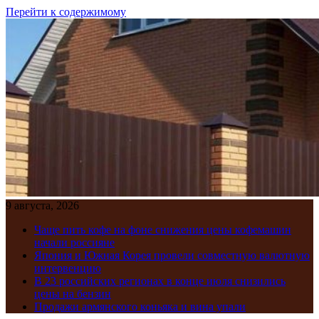
Перейти к содержимому
9 августа, 2026
Чаще пить кофе на фоне снижения цены кофемашин
начали россияне
Япония и Южная Корея провели совместную валютную
интервенцию
В 23 российских регионах в конце июля снизились
цены на бензин
Продажи армянского коньяка и вина упали