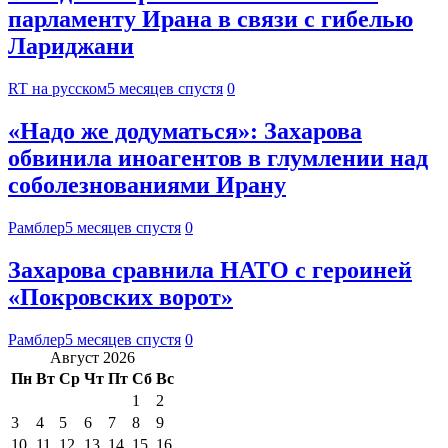
парламенту Ирана в связи с гибелью
Лариджани
RT на русском
5 месяцев спустя
0
«Надо же додуматься»: Захарова
обвинила иноагентов в глумлении над
соболезнованиями Ирану
Рамблер
5 месяцев спустя
0
Захарова сравнила НАТО с героиней
«Покровских ворот»
Рамблер
5 месяцев спустя
0
Август 2026
Пн
Вт
Ср
Чт
Пт
Сб
Вс
1
2
3
4
5
6
7
8
9
10
11
12
13
14
15
16