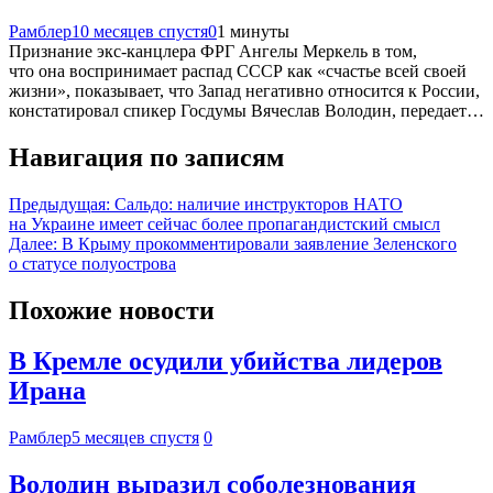
Рамблер
10 месяцев спустя
0
1 минуты
Признание экс-канцлера ФРГ Ангелы Меркель в том,
что она воспринимает распад СССР как «счастье всей своей
жизни», показывает, что Запад негативно относится к России,
констатировал спикер Госдумы Вячеслав Володин, передает…
Навигация по записям
Предыдущая:
Сальдо: наличие инструкторов НАТО
на Украине имеет сейчас более пропагандистский смысл
Далее:
В Крыму прокомментировали заявление Зеленского
о статусе полуострова
Похожие новости
В Кремле осудили убийства лидеров
Ирана
Рамблер
5 месяцев спустя
0
Володин выразил соболезнования