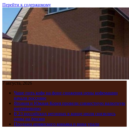
Перейти к содержимому
7 августа, 2026
Чаще пить кофе на фоне снижения цены кофемашин
начали россияне
Япония и Южная Корея провели совместную валютную
интервенцию
В 23 российских регионах в конце июля снизились
цены на бензин
Продажи армянского коньяка и вина упали