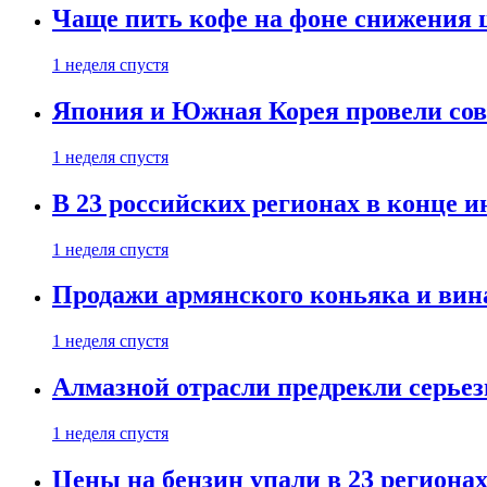
Чаще пить кофе на фоне снижения 
1 неделя спустя
Япония и Южная Корея провели со
1 неделя спустя
В 23 российских регионах в конце 
1 неделя спустя
Продажи армянского коньяка и вин
1 неделя спустя
Алмазной отрасли предрекли серье
1 неделя спустя
Цены на бензин упали в 23 региона