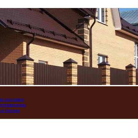
ли россияне
интервенцию
на бензин