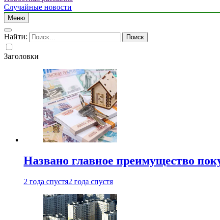
Случайные новости
Меню
Найти:
Заголовки
Названо главное преимущество пок
2 года спустя
2 года спустя