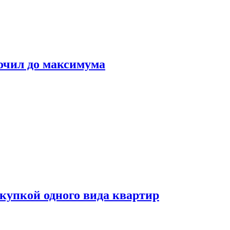
очил до максимума
окупкой одного вида квартир