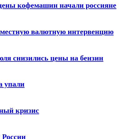
цены кофемашин начали россияне
вместную валютную интервенцию
июля снизились цены на бензин
а упали
зный кризис
х России