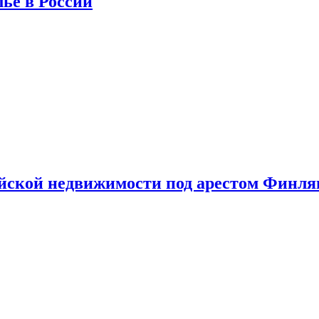
лье в России
ийской недвижимости под арестом Финл