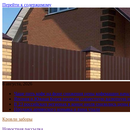
Перейти к содержимому
8 августа, 2026
Чаще пить кофе на фоне снижения цены кофемашин нача
Япония и Южная Корея провели совместную валютную 
В 23 российских регионах в конце июля снизились цены 
Продажи армянского коньяка и вина упали
Кровли заборы
Новостная рассылка