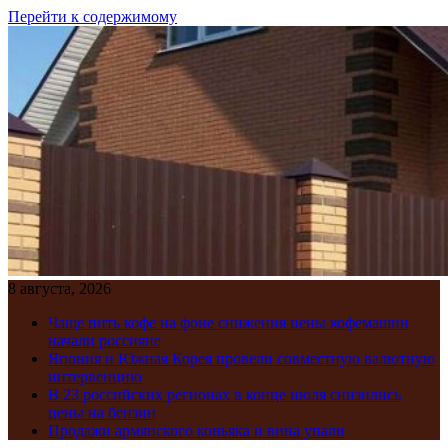
Перейти к содержимому
8 августа, 2026
Чаще пить кофе на фоне снижения цены кофемашин
начали россияне
Япония и Южная Корея провели совместную валютную
интервенцию
В 23 российских регионах в конце июля снизились
цены на бензин
Продажи армянского коньяка и вина упали