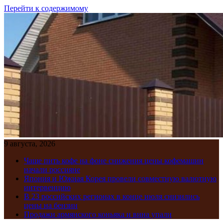
Перейти к содержимому
9 августа, 2026
Чаще пить кофе на фоне снижения цены кофемашин
начали россияне
Япония и Южная Корея провели совместную валютную
интервенцию
В 23 российских регионах в конце июля снизились
цены на бензин
Продажи армянского коньяка и вина упали