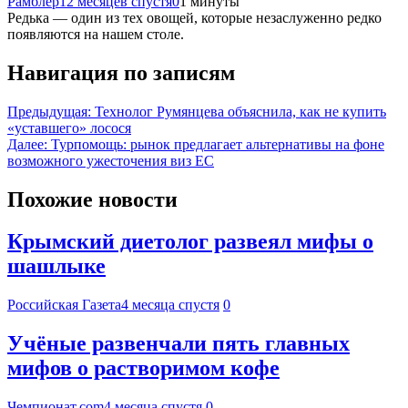
Рамблер
12 месяцев спустя
0
1 минуты
Редька — один из тех овощей, которые незаслуженно редко
появляются на нашем столе.
Навигация по записям
Предыдущая:
Технолог Румянцева объяснила, как не купить
«уставшего» лосося
Далее:
Турпомощь: рынок предлагает альтернативы на фоне
возможного ужесточения виз ЕС
Похожие новости
Крымский диетолог развеял мифы о
шашлыке
Российская Газета
4 месяца спустя
0
Учёные развенчали пять главных
мифов о растворимом кофе
Чемпионат.com
4 месяца спустя
0