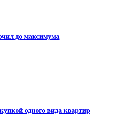
очил до максимума
окупкой одного вида квартир