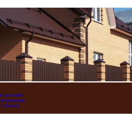
ли россияне
интервенцию
на бензин