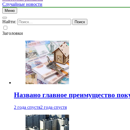
Случайные новости
Меню
Найти:
Заголовки
Названо главное преимущество пок
2 года спустя
2 года спустя