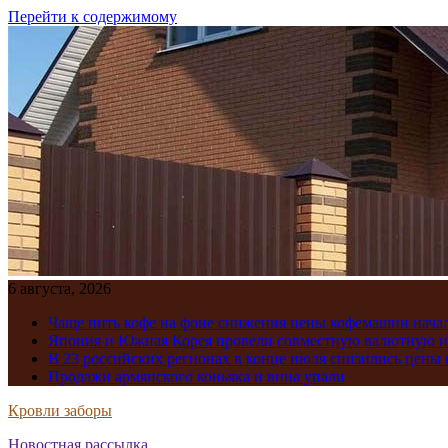
Перейти к содержимому
6 августа, 2026
Чаще пить кофе на фоне снижения цены кофемашин нача
Япония и Южная Корея провели совместную валютную 
В 23 российских регионах в конце июля снизились цены 
Продажи армянского коньяка и вина упали
Кровли заборы
Новостная рассылка