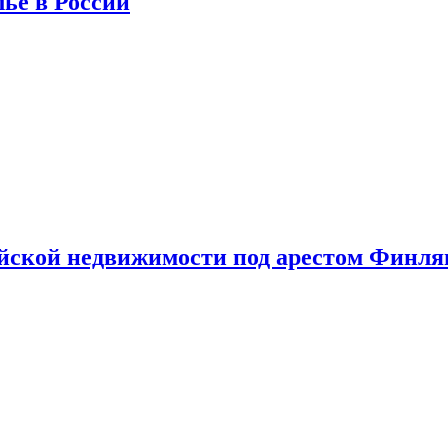
лье в России
ийской недвижимости под арестом Финл