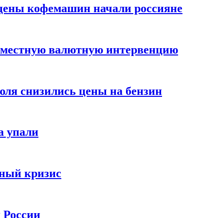
цены кофемашин начали россияне
вместную валютную интервенцию
июля снизились цены на бензин
а упали
зный кризис
х России