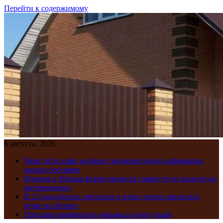
Перейти к содержимому
6 августа, 2026
Чаще пить кофе на фоне снижения цены кофемашин
начали россияне
Япония и Южная Корея провели совместную валютную
интервенцию
В 23 российских регионах в конце июля снизились
цены на бензин
Продажи армянского коньяка и вина упали