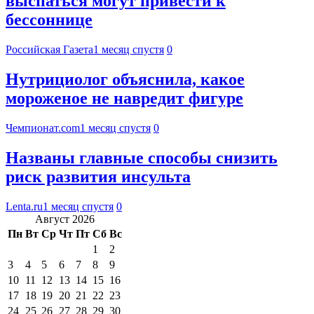
выспаться могут привести к
бессоннице
Российская Газета
1 месяц спустя
0
Нутрициолог объяснила, какое
мороженое не навредит фигуре
Чемпионат.com
1 месяц спустя
0
Названы главные способы снизить
риск развития инсульта
Lenta.ru
1 месяц спустя
0
Август 2026
Пн
Вт
Ср
Чт
Пт
Сб
Вс
1
2
3
4
5
6
7
8
9
10
11
12
13
14
15
16
17
18
19
20
21
22
23
24
25
26
27
28
29
30