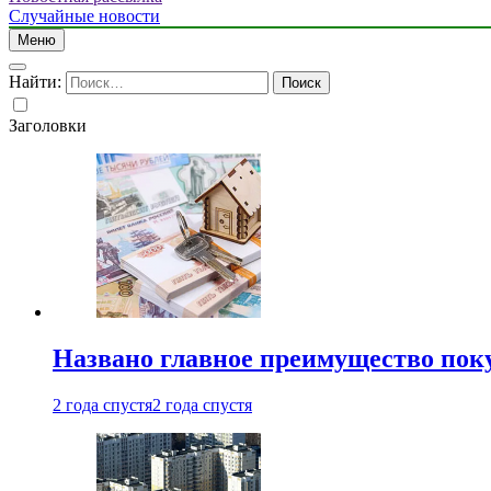
Случайные новости
Меню
Найти:
Заголовки
Названо главное преимущество пок
2 года спустя
2 года спустя