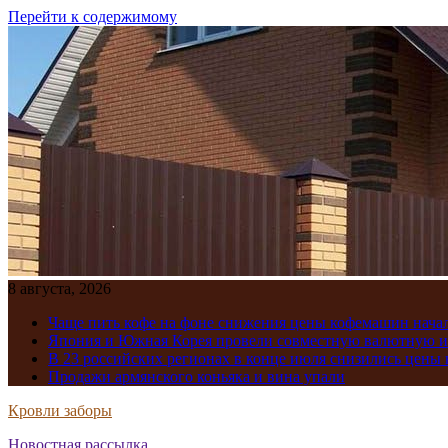
Перейти к содержимому
8 августа, 2026
Чаще пить кофе на фоне снижения цены кофемашин нача
Япония и Южная Корея провели совместную валютную 
В 23 российских регионах в конце июля снизились цены 
Продажи армянского коньяка и вина упали
Кровли заборы
Новостная рассылка