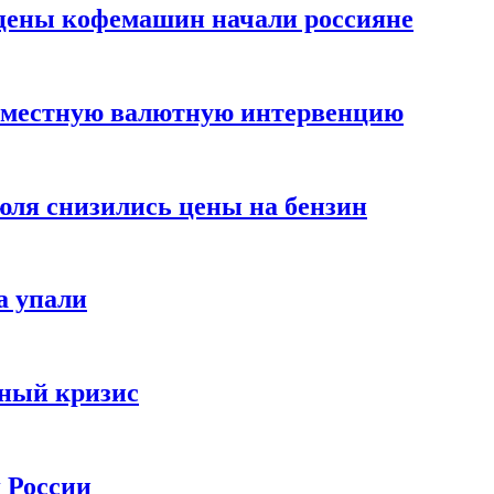
цены кофемашин начали россияне
вместную валютную интервенцию
июля снизились цены на бензин
а упали
зный кризис
х России