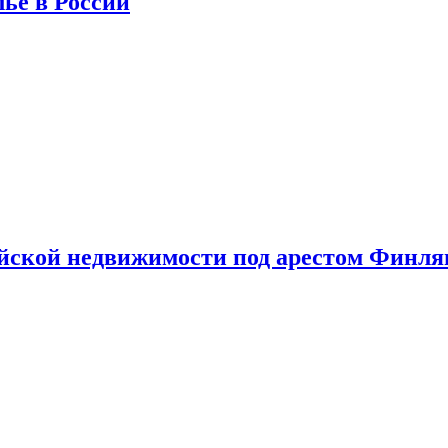
лье в России
ийской недвижимости под арестом Финл