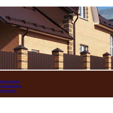
ли россияне
интервенцию
на бензин