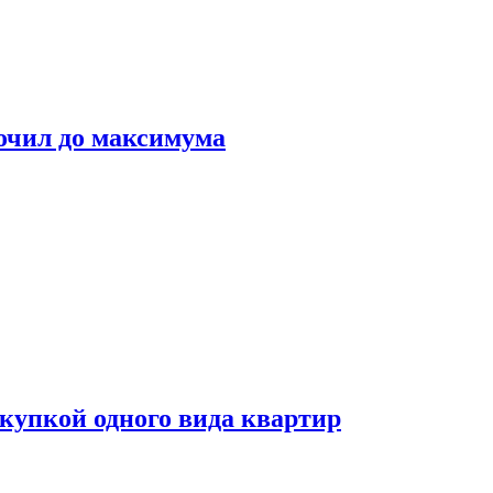
очил до максимума
окупкой одного вида квартир