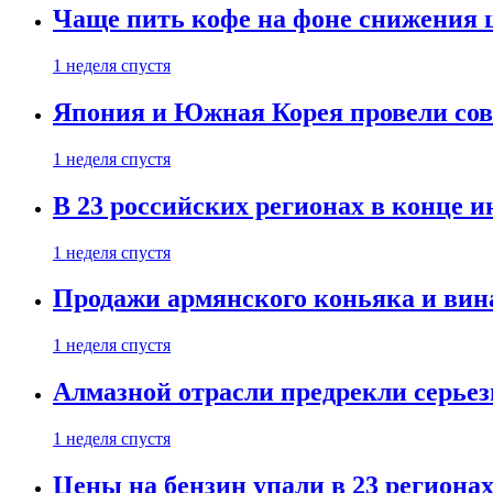
Чаще пить кофе на фоне снижения 
1 неделя спустя
Япония и Южная Корея провели со
1 неделя спустя
В 23 российских регионах в конце 
1 неделя спустя
Продажи армянского коньяка и вин
1 неделя спустя
Алмазной отрасли предрекли серье
1 неделя спустя
Цены на бензин упали в 23 региона