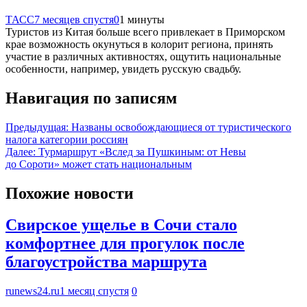
ТАСС
7 месяцев спустя
0
1 минуты
Туристов из Китая больше всего привлекает в Приморском
крае возможность окунуться в колорит региона, принять
участие в различных активностях, ощутить национальные
особенности, например, увидеть русскую свадьбу.
Навигация по записям
Предыдущая:
Названы освобождающиеся от туристического
налога категории россиян
Далее:
Турмаршрут «Вслед за Пушкиным: от Невы
до Сороти» может стать национальным
Похожие новости
Свирское ущелье в Сочи стало
комфортнее для прогулок после
благоустройства маршрута
runews24.ru
1 месяц спустя
0